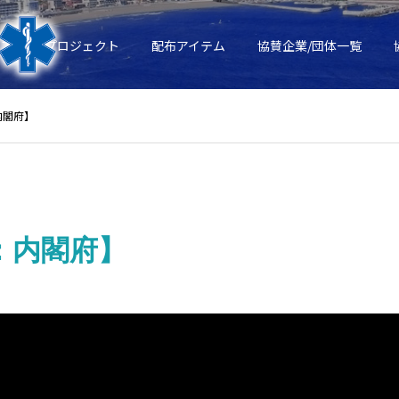
ース
プロジェクト
配布アイテム
協賛企業/団体一覧
内閣府】
供：内閣府】