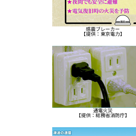
感震ブレーカー
【提供：東京電力】
通電火災
【提供：総務省消防庁】