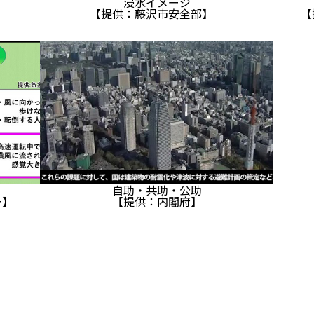
浸水イメージ
【提供：藤沢市安全部】
【
自助・共助・公助
ー】
【提供：内閣府】