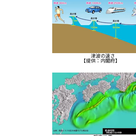
津波の速さ
【提供：内閣府】